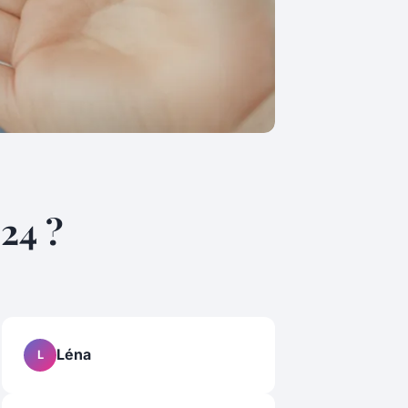
24 ?
Léna
L