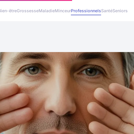
Bien-être
Grossesse
Maladie
Minceur
Professionnels
Santé
Seniors