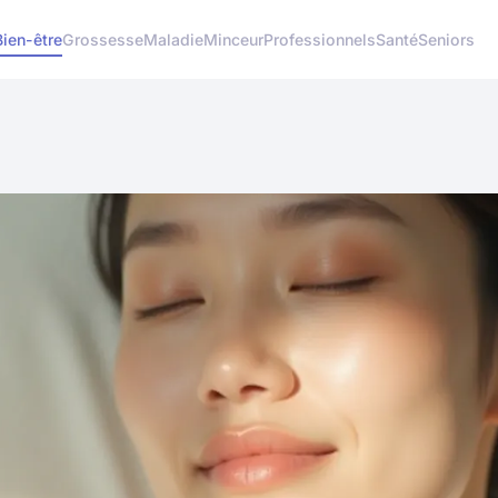
Bien-être
Grossesse
Maladie
Minceur
Professionnels
Santé
Seniors