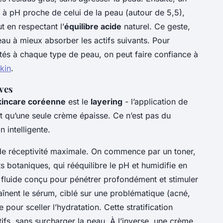
 à pH proche de celui de la peau (autour de 5,5),
ut en respectant l’
équilibre acide
naturel. Ce geste,
eau à mieux absorber les actifs suivants. Pour
tés à chaque type de peau, on peut faire confiance à
kin
.
ves
kincare coréenne
est le
layering
- l’application de
ôt qu’une seule crème épaisse. Ce n’est pas du
n intelligente.
 de réceptivité maximale. On commence par un toner,
ts botaniques, qui rééquilibre le pH et humidifie en
n fluide conçu pour pénétrer profondément et stimuler
haînent le sérum, ciblé sur une problématique (acné,
 pour sceller l’hydratation. Cette stratification
ifs, sans surcharger la peau. À l’inverse, une crème