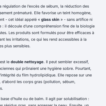
a régulation de l’excès de sébum, la réduction des
issement prématuré. Elle favorise un teint homogène,
ent - cet idéal appelé «
glass skin
» - sans artifice ni
 : il découle d’une compréhension fine de la biologie
tes. Les produits sont formulés pour être efficaces à
nt les irritations, ce qui les rend accessibles à la
es plus sensibles.
 est le
double nettoyage
. Il peut sembler excessif,
ciennes qui prônaient une hygiène sobre. Pourtant,
’intégrité du film hydrolipidique. Elle repose sur une
, d’abord les corps gras (pollution, sébum,
s.
base d’huile ou de balm. Il agit par solubilisation :
es résidus gras, sans agresser la peau. Ensuite, un