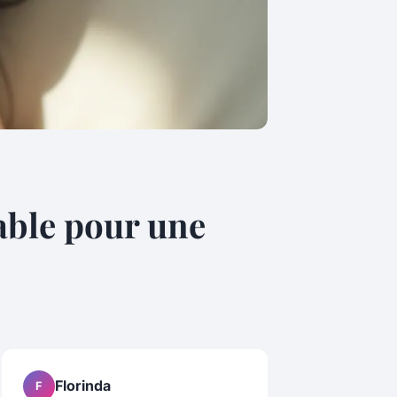
able pour une
Florinda
F