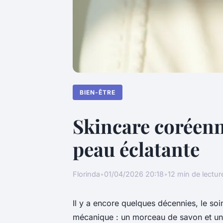
BIEN-ÊTRE
Skincare coréenn
peau éclatante
Florinda
•
01/04/2026 20:18
•
12 min de lectur
Il y a encore quelques décennies, le so
mécanique : un morceau de savon et un